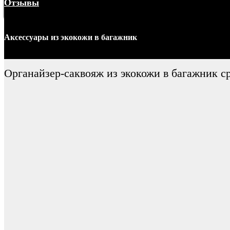
Отзывы
Меню
Аксессуары
из экокожи
в багажник
Органайзер-саквояж из экокожи в багажник с