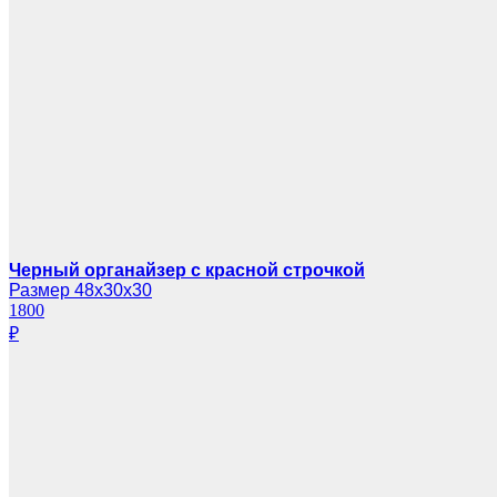
Черный органайзер с красной строчкой
Размер 48х30х30
1800
₽