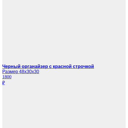
Черный органайзер с красной строчкой
Размер 48х30х30
1800
₽