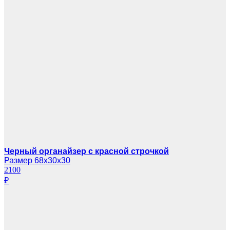
Черный органайзер с красной строчкой
Размер 68х30х30
2100
₽