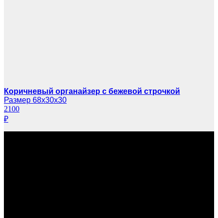
Коричневый органайзер с бежевой строчкой
Размер 68х30х30
2100
₽