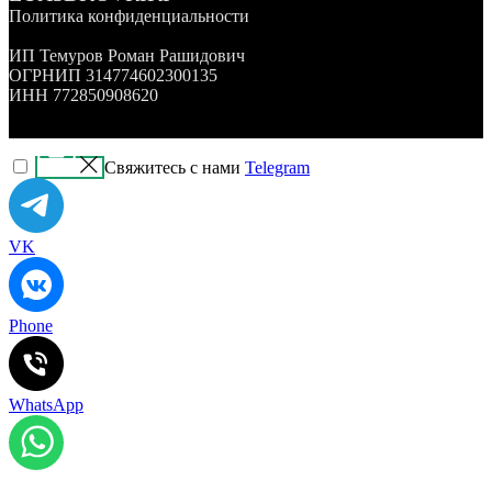
Политика конфиденциальности
ИП Темуров Роман Рашидович
ОГРНИП 314774602300135
ИНН 772850908620
Свяжитесь с нами
Telegram
VK
Phone
WhatsApp