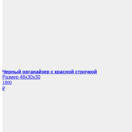
Черный органайзер с красной строчкой
Размер 48х30х30
1800
₽