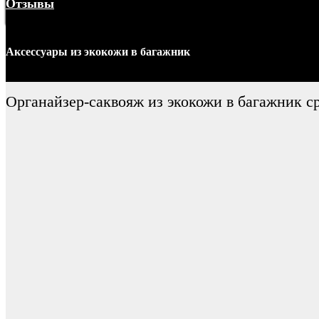
Отзывы
Меню
Аксессуары
из экокожи
в багажник
Органайзер-саквояж из экокожи в багажник с