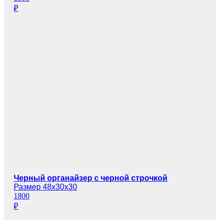
₽
Черный органайзер с черной строчкой
Размер 48х30х30
1800
₽