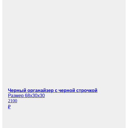
Черный органайзер с черной строчкой
Размер 68х30х30
2100
₽