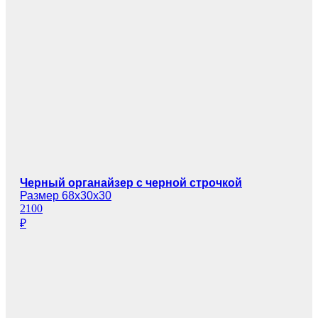
Черный органайзер с черной строчкой
Размер 68х30х30
2100
₽