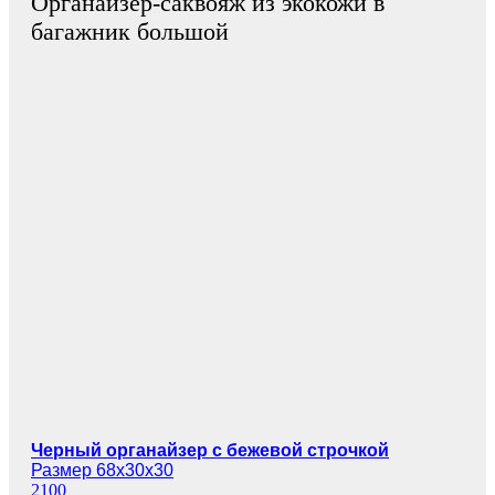
Органайзер-саквояж из экокожи в
багажник большой
Черный органайзер с бежевой строчкой
Размер 68х30х30
2100