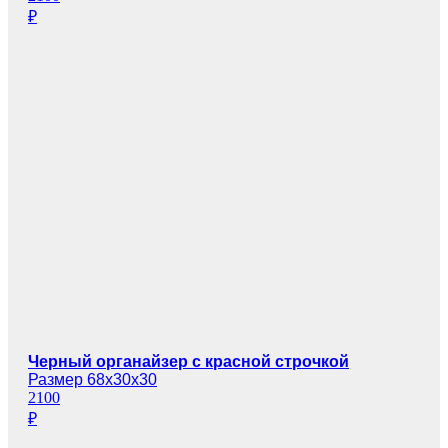
₽
Черный органайзер с красной строчкой
Размер 68х30х30
2100
₽