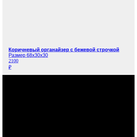
Коричневый органайзер с бежевой строчкой
Размер 68х30х30
2100
₽