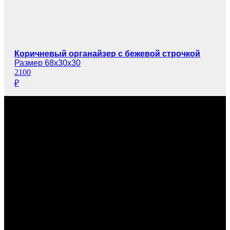
Коричневый органайзер с бежевой строчкой
Размер 68х30х30
2100
₽