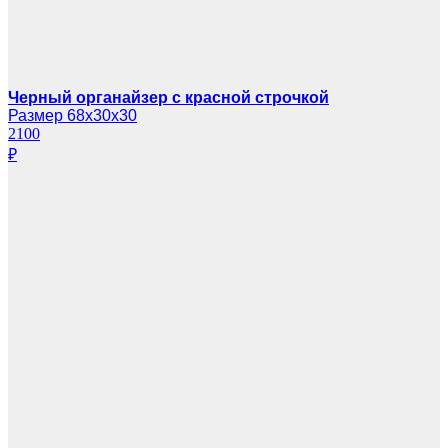
Черный органайзер с красной строчкой
Размер 68х30х30
2100
₽