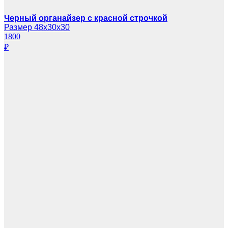
Черный органайзер с красной строчкой
Размер 48х30х30
1800
₽