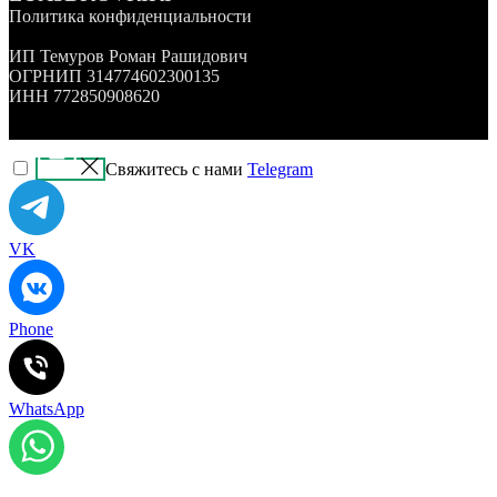
Политика конфиденциальности
ИП Темуров Роман Рашидович
ОГРНИП 314774602300135
ИНН 772850908620
Свяжитесь с нами
Telegram
VK
Phone
WhatsApp