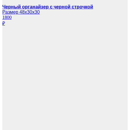
Черный органайзер с черной строчкой
Размер 48х30х30
1800
₽