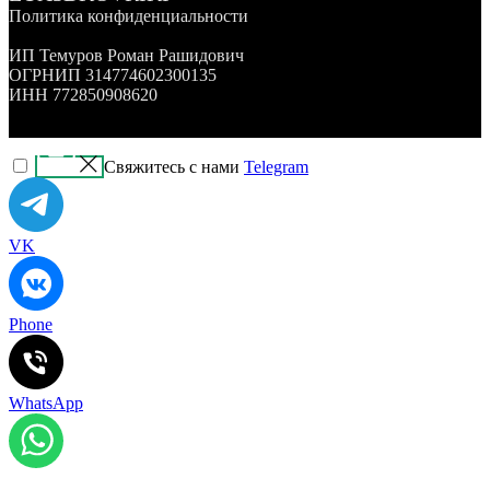
Политика конфиденциальности
ИП Темуров Роман Рашидович
ОГРНИП 314774602300135
ИНН 772850908620
Свяжитесь с нами
Telegram
VK
Phone
WhatsApp