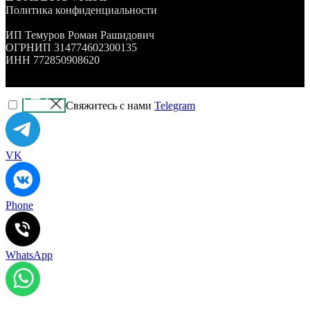
Политика конфиденциальности
ИП Темуров Роман Рашидович
ОГРНИП 314774602300135
ИНН 772850908620
Свяжитесь с нами
Telegram
VK
Phone
WhatsApp