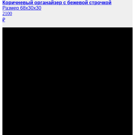
Коричневый органайзер с бежевой строчкой
Размер 68х30х30
2100
₽