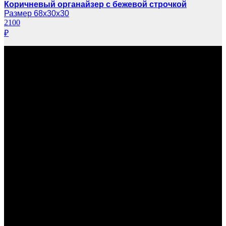
Коричневый органайзер с бежевой строчкой
Размер 68х30х30
2100
₽