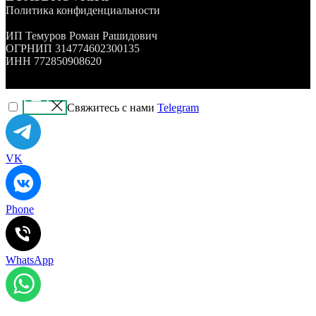
Политика конфиденциальности
ИП Темуров Роман Рашидович
ОГРНИП 314774602300135
ИНН 772850908620
Свяжитесь с нами
Telegram
VK
Phone
WhatsApp