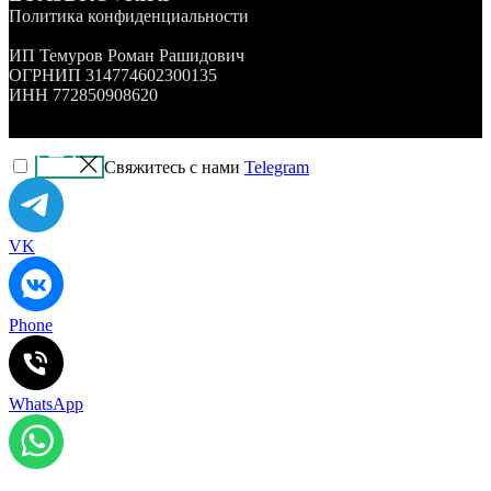
Политика конфиденциальности
ИП Темуров Роман Рашидович
ОГРНИП 314774602300135
ИНН 772850908620
Свяжитесь с нами
Telegram
VK
Phone
WhatsApp