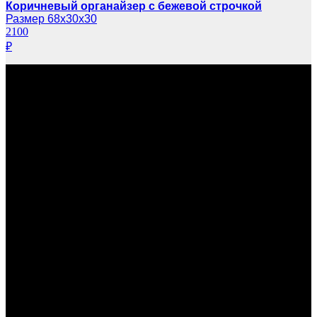
Коричневый органайзер с бежевой строчкой
Размер 68х30х30
2100
₽