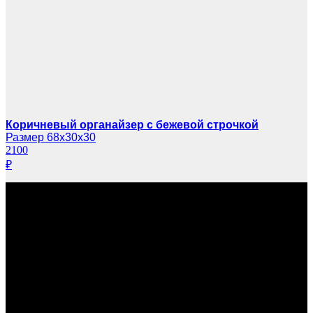
Коричневый органайзер с бежевой строчкой
Размер 68х30х30
2100
₽