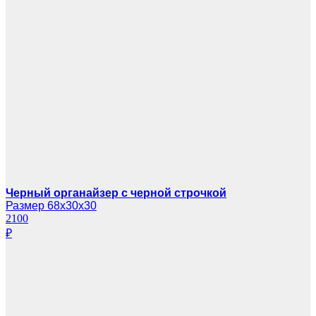
Черный органайзер с черной строчкой
Размер 68х30х30
2100
₽