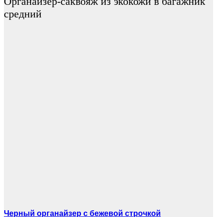
Органайзер-саквояж из экокожи в багажник
средний
Черный органайзер с бежевой строчкой