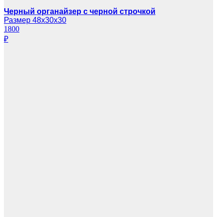
Черный органайзер с черной строчкой
Размер 48х30х30
1800
₽