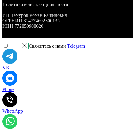
Политика конфиденциальности
ИП Темуров Роман Рашидович
ОГРНИП 314774602300135
ИНН 772850908620
Свяжитесь с нами
Telegram
VK
Phone
WhatsApp