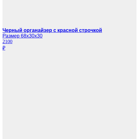
Черный органайзер с красной строчкой
Размер 68х30х30
2100
₽