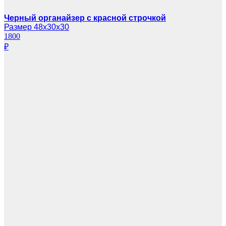
Черный органайзер с красной строчкой
Размер 48х30х30
1800
₽