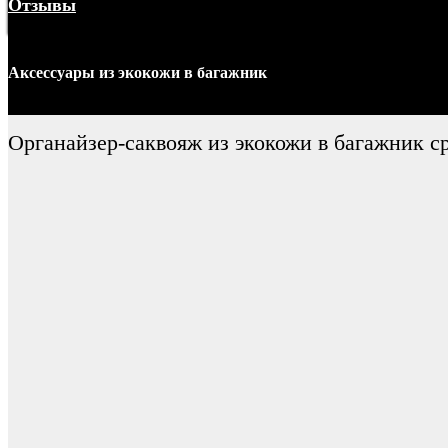
Отзывы
Меню
Аксессуары
из экокожи
в багажник
Органайзер-саквояж из экокожи в багажник с