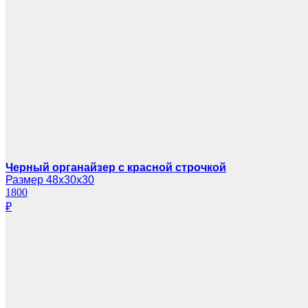
Черный органайзер с красной строчкой
Размер 48х30х30
1800
₽