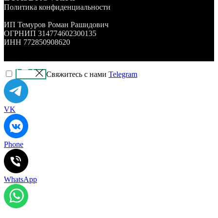
Политика конфиденциальности
ИП Темуров Роман Рашидович
ОГРНИП 314774602300135
ИНН 772850908620
Свяжитесь с нами
Telegram
VK
Phone
WhatsApp