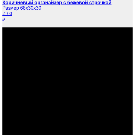
Коричневый органайзер с бежевой строчкой
Размер 68х30х30
2100
₽