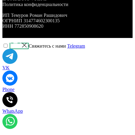
Политика конфиденциальности
ИП Темуров Роман Рашидович
ОГРНИП 314774602300135
ИНН 772850908620
Свяжитесь с нами
Telegram
VK
Phone
WhatsApp