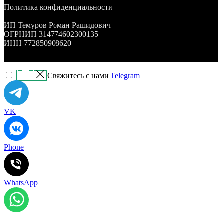
Политика конфиденциальности
ИП Темуров Роман Рашидович
ОГРНИП 314774602300135
ИНН 772850908620
Свяжитесь с нами
Telegram
VK
Phone
WhatsApp