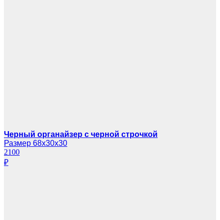
Черный органайзер с черной строчкой
Размер 68х30х30
2100
₽