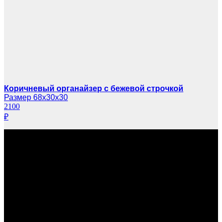
Коричневый органайзер с бежевой строчкой
Размер 68х30х30
2100
₽