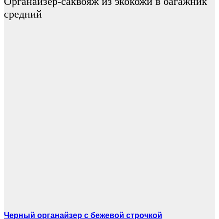
Органайзер-саквояж из экокожи в багажник
средний
Черный органайзер с бежевой строчкой