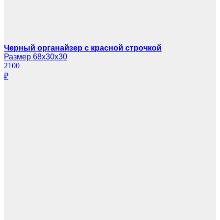
Черный органайзер с красной строчкой
Размер 68х30х30
2100
₽