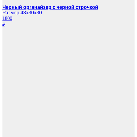
Черный органайзер с черной строчкой
Размер 48х30х30
1800
₽