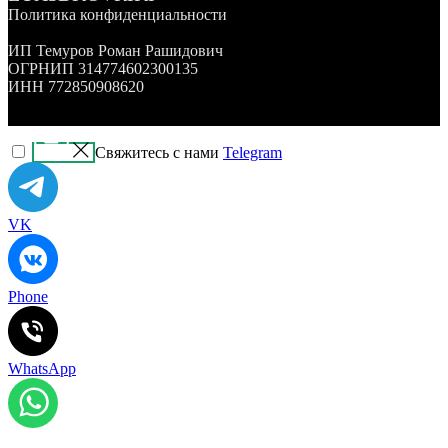
Политика конфиденциальности
ИП Темуров Роман Рашидович
ОГРНИП 314774602300135
ИНН 772850908620
Свяжитесь с нами
Telegram
VK
Phone
WhatsApp