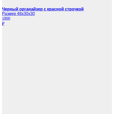
Черный органайзер с красной строчкой
Размер 48х30х30
1800
₽