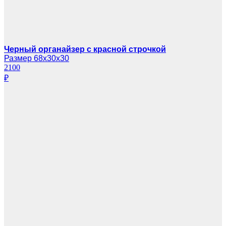
Черный органайзер с красной строчкой
Размер 68х30х30
2100
₽