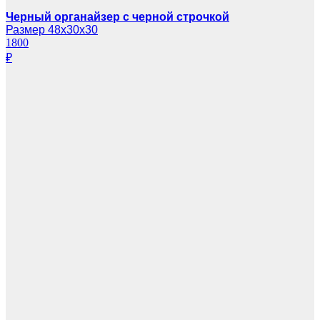
Черный органайзер с черной строчкой
Размер 48х30х30
1800
₽