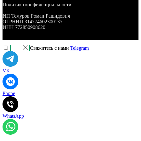
Политика конфиденциальности
ИП Темуров Роман Рашидович
ОГРНИП 314774602300135
ИНН 772850908620
Свяжитесь с нами
Telegram
VK
Phone
WhatsApp