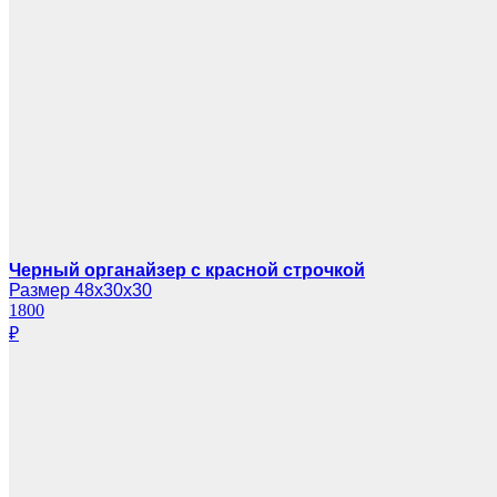
Черный органайзер с красной строчкой
Размер 48х30х30
1800
₽