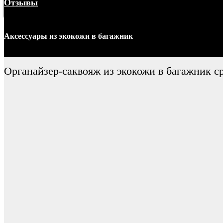
Отзывы
Меню
Аксессуары
из экокожи
в багажник
Органайзер-саквояж из экокожи в багажник с