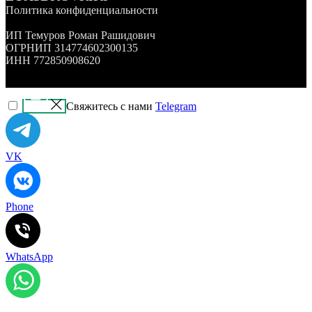
Политика конфиденциальности
ИП Темуров Роман Рашидович
ОГРНИП 314774602300135
ИНН 772850908620
Свяжитесь с нами
Telegram
VK
Phone
WhatsApp