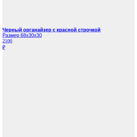
Черный органайзер с красной строчкой
Размер 68х30х30
2100
₽