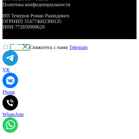
Политика конфиденциальности
ИП Темуров Роман Рашидович
ОГРНИП 314774602300135
ИНН 772850908620
Свяжитесь с нами
Telegram
VK
Phone
WhatsApp