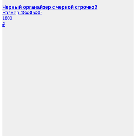
Черный органайзер с черной строчкой
Размер 48х30х30
1800
₽