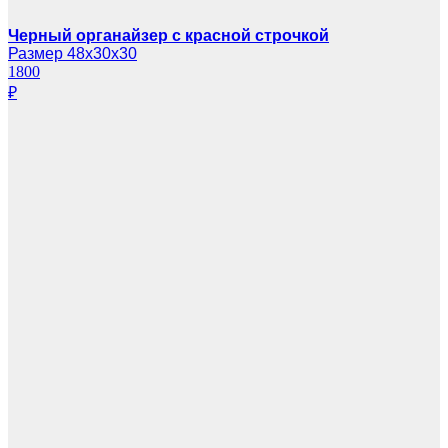
Черный органайзер с красной строчкой
Размер 48х30х30
1800
₽