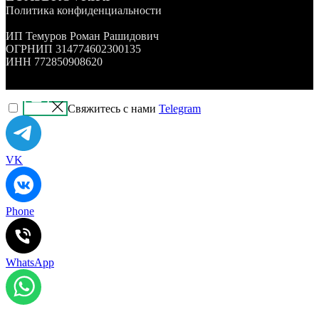
Политика конфиденциальности
ИП Темуров Роман Рашидович
ОГРНИП 314774602300135
ИНН 772850908620
Свяжитесь с нами
Telegram
VK
Phone
WhatsApp