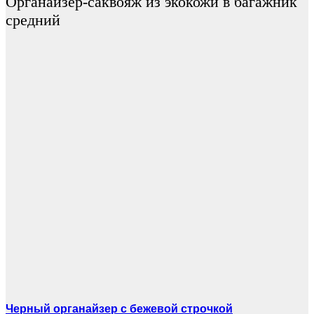
Органайзер-саквояж из экокожи в багажник
средний
Черный органайзер с бежевой строчкой