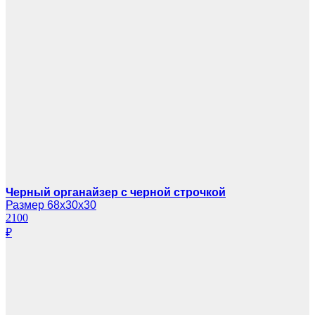
Черный органайзер с черной строчкой
Размер 68х30х30
2100
₽