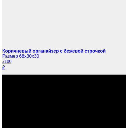
Коричневый органайзер с бежевой строчкой
Размер 68х30х30
2100
₽