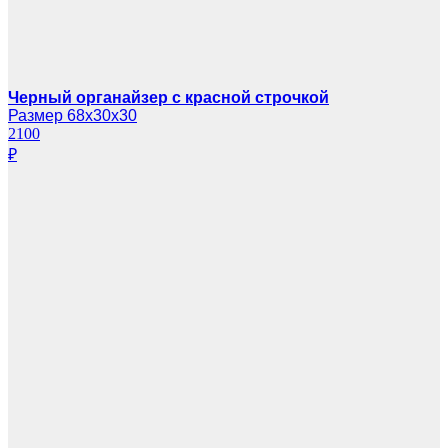
Черный органайзер с красной строчкой
Размер 68х30х30
2100
₽