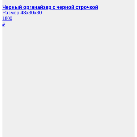
Черный органайзер с черной строчкой
Размер 48х30х30
1800
₽