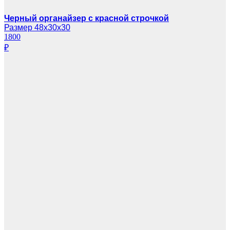
Черный органайзер с красной строчкой
Размер 48х30х30
1800
₽