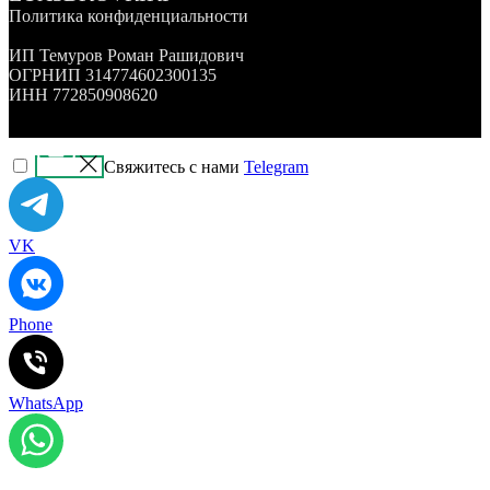
Политика конфиденциальности
ИП Темуров Роман Рашидович
ОГРНИП 314774602300135
ИНН 772850908620
Свяжитесь с нами
Telegram
VK
Phone
WhatsApp