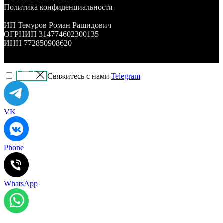
Политика конфиденциальности
ИП Темуров Роман Рашидович
ОГРНИП 314774602300135
ИНН 772850908620
Свяжитесь с нами
Telegram
VK
Phone
WhatsApp