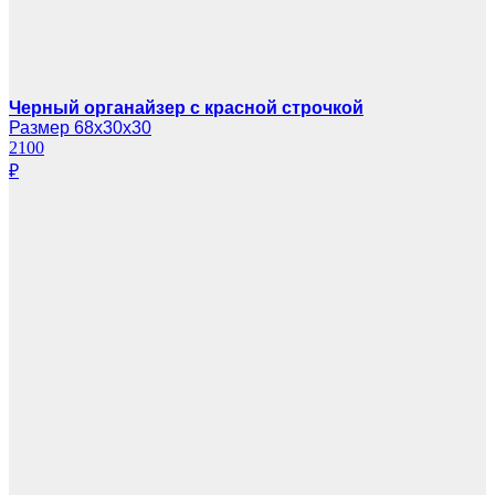
Черный органайзер с красной строчкой
Размер 68х30х30
2100
₽