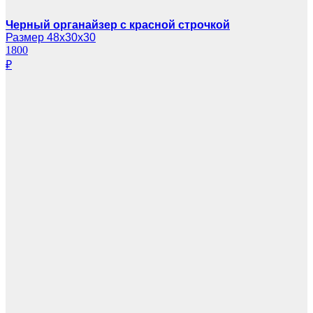
Черный органайзер с красной строчкой
Размер 48х30х30
1800
₽