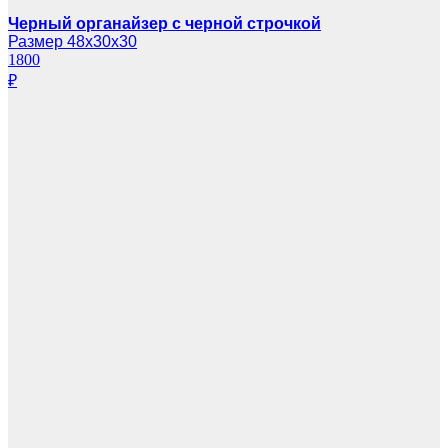
Черный органайзер с черной строчкой
Размер 48х30х30
1800
₽