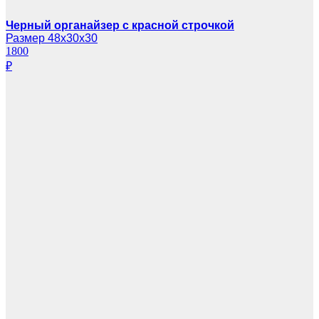
Черный органайзер с красной строчкой
Размер 48х30х30
1800
₽