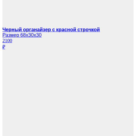
Черный органайзер с красной строчкой
Размер 68х30х30
2100
₽