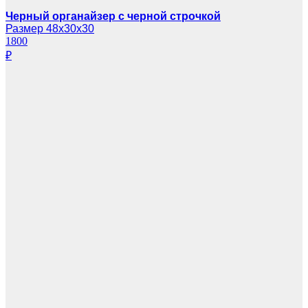
Черный органайзер с черной строчкой
Размер 48х30х30
1800
₽