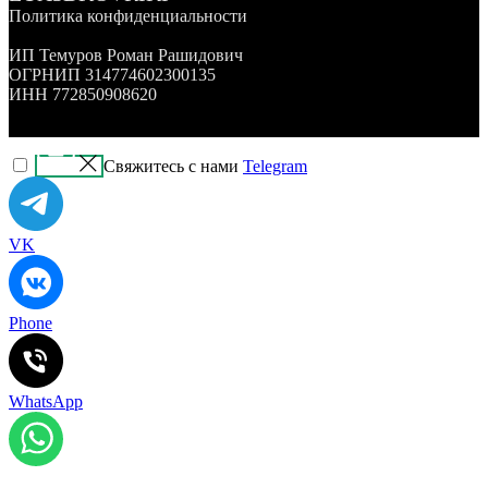
Политика конфиденциальности
ИП Темуров Роман Рашидович
ОГРНИП 314774602300135
ИНН 772850908620
Свяжитесь с нами
Telegram
VK
Phone
WhatsApp